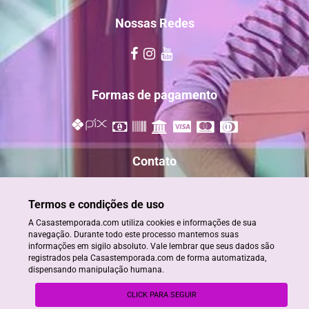
Nossas Redes
Formas de pagamento
Contato
reservas@casastemporada.com
Termos e condições de uso
+55 73 98885-2820
A Casastemporada.com utiliza cookies e informações de sua
+55 73 98884-2820/ 99909-0808
navegação. Durante todo este processo mantemos suas
informações em sigilo absoluto. Vale lembrar que seus dados são
registrados pela Casastemporada.com de forma automatizada,
dispensando manipulação humana.
© Aluguéis de Temporada em Porto Seguro - CRECI- BA 22930
CLICK PARA SEGUIR
powered by
stays.net