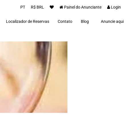
PT
R$ BRL
Painel do Anunciante
Login
Localizador de Reservas
Contato
Blog
Anuncie aqui
Proprietários(as)
Clientes
Notícias