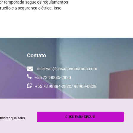
 por temporada segue os regulamentos
ução e a segurança elétrica. Isso
Contato
reservas@casastemporada.com
+55 73 98885-2820
+55 73 98884-2820/ 99909-0808
CLICK PARA SEGUIR
embrar que seus
da