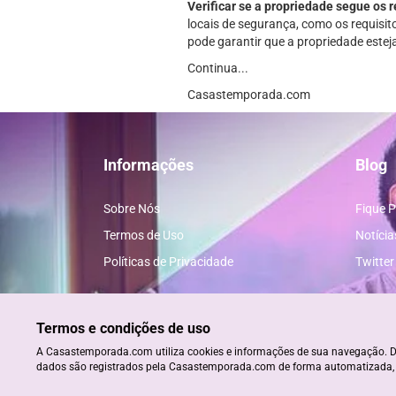
Verificar se a propriedade segue os 
locais de segurança, como os requisit
pode garantir que a propriedade este
Continua...
Casastemporada.com
Informações
Blog
Sobre Nós
Fique P
Termos de Uso
Notícia
Políticas de Privacidade
Twitter
Termos e condições de uso
A Casastemporada.com utiliza cookies e informações de sua navegação. D
dados são registrados pela Casastemporada.com de forma automatizada
© Aluguéis de Temporada em Porto Seguro - CRECI- 