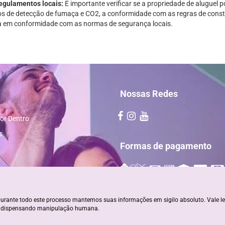
regulamentos locais:
É importante verificar se a propriedade de aluguel
os de detecção de fumaça e CO2, a conformidade com as regras de constr
ja em conformidade com as normas de segurança locais.
Nossas Redes
or Dentro
s
Formas de pagamento
urante todo este processo mantemos suas informações em sigilo absoluto. Vale l
, dispensando manipulação humana.
powered by
stays.net
BA 22930
software de aluguel de tempora