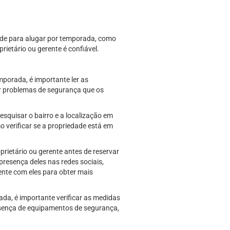
ade para alugar por temporada, como
prietário ou gerente é confiável.
porada, é importante ler as
er problemas de segurança que os
squisar o bairro e a localização em
o verificar se a propriedade está em
oprietário ou gerente antes de reservar
presença deles nas redes sociais,
ente com eles para obter mais
da, é importante verificar as medidas
resença de equipamentos de segurança,