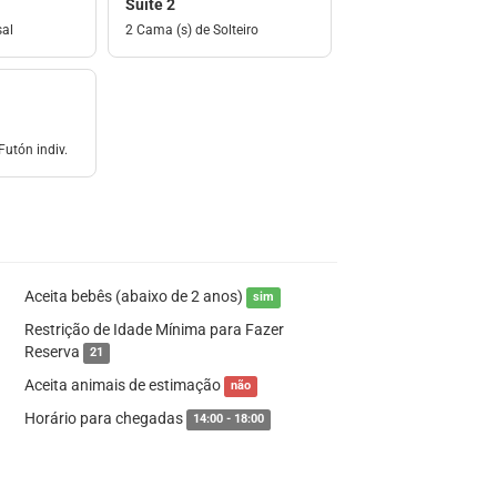
Suíte 2
sal
2 Cama (s) de Solteiro
Futón indiv.
Aceita bebês (abaixo de 2 anos)
sim
Restrição de Idade Mínima para Fazer
Reserva
21
Aceita animais de estimação
não
Horário para chegadas
14:00 - 18:00