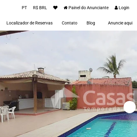
PT
R$ BRL
Painel do Anunciante
Login
Localizador de Reservas
Contato
Blog
Anuncie aqui
Proprietários(as)
Clientes
Notícias