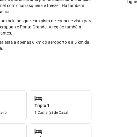
Ligue
rmet com churrasqueira e freezer. Há também
uenos.
 um belo bosque com pista de cooper e vista para
aperapuan e Ponta Grande. A região também
rantes.
asa está a apenas 6 km do aeroporto e a 5 km da
a.
Triplo 1
eiro
1 Cama (s) de Casal