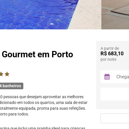
A partir de
a Gourmet em Porto
R$ 683,10
por noite
4 banheiros
20 pessoas que desejam aproveitar as melhores
icionado em todos os quartos, uma sala de estar
otalmente equipada, pronta para suas refeições.
forto para todos.
cina que inclui uma prainha ideal para crianças