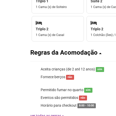
Triplo 1
Suíte 2
1 Cama (s) de Solteiro
1 Cama (s) de Ca
Triplo 2
Triplo 2
1 Cama (s) de Casal
1 Colchão (ões) / 
Regras da Acomodação
Aceita crianças (de 2 até 12 anos)
sim
Fornece berços
não
Permitido fumar no quarto
sim
Eventos são permitidos
não
Horário para checkout
8:00 - 10:00
ver todas as regras