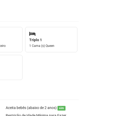
Triplo 1
eiro
1 Cama (s) Queen
Aceita bebês (abaixo de 2 anos)
sim
Restrição de Idade Mínima para Fazer