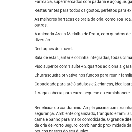
Farmácia, supermercados com padaria e açougue, gar
Restaurantes para todos os gostos, perfeitos para exp
As melhores barracas de praia da orla, como Toa Toa
outras.
A animada Arena Medalha de Prata, com quadras de b
diversão.
Destaques do imóvel:
Sala de estar, jantar e cozinha integradas, todas cli
Piso superior com 1 suíte + 2 quartos adicionais, gar
Churrasqueira privativa nos fundos para reunir famíli
Capacidade para até 8 adultos e 2 crianças, ideal par
1 Vaga coberta para carro pequeno ou caminhonete.
Benefícios do condomínio: Ampla piscina com prainha
segurança. Ambiente organizado, tranquilo e familiar
cama e banho para maior comodidade. O grande difer
da orla de Porto Seguro, combinando proximidade da p
poucos passos do seu duplex.