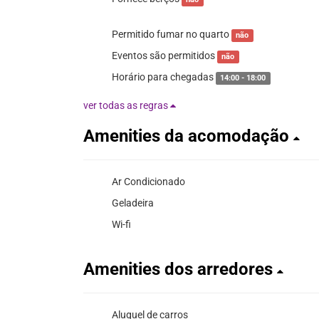
Permitido fumar no quarto
não
Eventos são permitidos
não
Horário para chegadas
14:00 - 18:00
ver todas as regras
Amenities da acomodação
Ar Condicionado
Geladeira
Wi-fi
Amenities dos arredores
Aluguel de carros