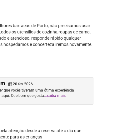
elhores barracas de Porto, não precisamos usar
m todos os utensílios de cozinha,roupas de cama.
ado e atencioso, responde rápido qualquer
 nos hospedamos e concerteza iremos novamente.
com
|
20 fev 2026
ber que vocês tiveram uma ótima experiência
a aqui. Que bom que gosta
...saiba mais
ela atenção desde a reserva até o dia que
ente para as crianças