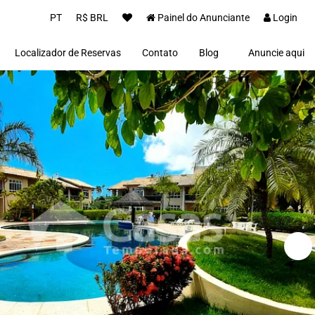
PT
R$ BRL
Painel do Anunciante
Login
Localizador de Reservas
Contato
Blog
Anuncie aqui
Proprietários(as)
Clientes
Notícias