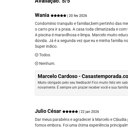
Avaliação: 5/5
Wania
| 20 fev 2026
Condomínio tranquilo e familiar,bem pertinho das m
o carro pra ir a praia. A casa toda climatizada e co
A piscina é maravilhosa e limpa. Marcelo muito educ
dúvida. Já é a segunda vez que eu e minha família
Super indico.
Todos.
Nenhum.
Marcelo Cardoso - Casastemporada.
Muito obrigado pelo seu feedback! Fico muito feliz em sa
novamente. É sempre um prazer receber você e sua famíli
Julio César
| 22 jan 2026
Dar meus parabéns e agradecer à Marcelo e Cláudia p
fomos embora. Foi uma ótima experiência principalm