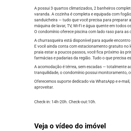
A possui 3 quartos climatizados, 2 banheiros comple
varanda. A cozinha é completa e equipada com fogão, f
sanduicheira — tudo que você precisa para preparar 
máquina de lavar, TV, Wi-Fi e água quente em todos o
O condomínio oferece piscina com lado raso para as c
A churrasqueira está disponível para aquele encontro
E você ainda conta com estacionamento gratuito no loc
praia estar a poucos passos, você fica próximo às pri
farmácias e padarias da região. Tudo o que precisa es
A acomodação é térrea, sem escadas — totalmente ace
tranquilidade, o condomínio possui monitoramento, 
Oferecemos suporte dedicado via WhatsApp e e-mail, 
aproveitar.
Check-in: 14h-20h. Check-out:10h.
Veja o vídeo do imóvel