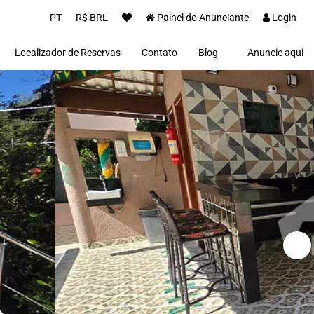
PT
R$ BRL
Painel do Anunciante
Login
Localizador de Reservas
Contato
Blog
Anuncie aqui
Proprietários(as)
Clientes
Notícias