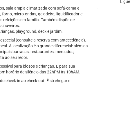
Ligue
tos, sala ampla climatizada com sofá-cama e
orno, micro-ondas, geladeira, liquidificador e
as refeições em família. Também dispõe de
s chuveiros.
rianças, playground, deck e jardim.
 especial (consulte a reserva com antecedência).
al. A localização é o grande diferencial: além da
ncipais barracas, restaurantes, mercados,
tá ao seu redor.
ssível para idosos e crianças. E para sua
com horário de silêncio das 22hPM às 10hAM.
do check-in ao check-out. É só chegar e