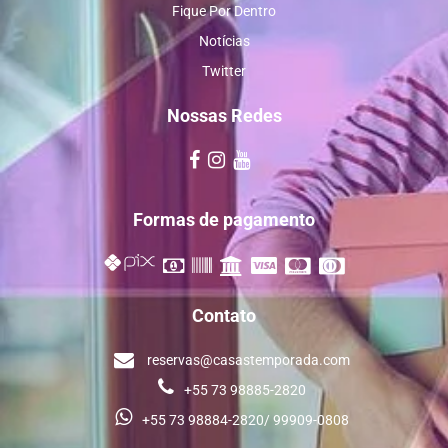
Fique Por Dentro
Notícias
Twitter
Nossas Redes
Formas de pagamento
Contato
reservas@casastemporada.com
+55 73 98885-2820
+55 73 98884-2820/ 99909-0808