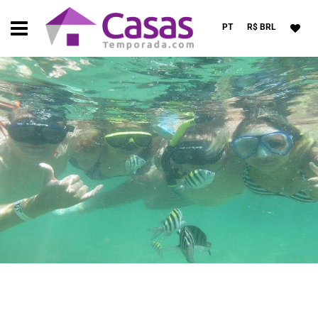
PT
R$ BRL