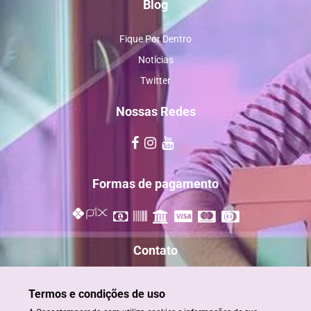
Blog
Fique Por Dentro
Notícias
Twitter
Nossas Redes
Formas de pagamento
Contato
reservas@casastemporada.com
Termos e condições de uso
+55 73 98885-2820