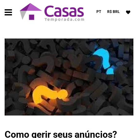
PT
R$ BRL
Como gerir seus anúncios?