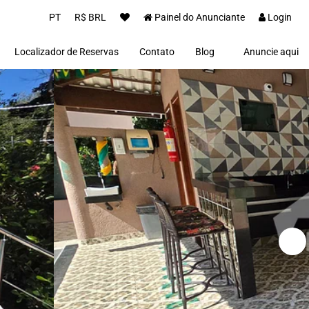
PT
R$ BRL
Painel do Anunciante
Login
Localizador de Reservas
Contato
Blog
Anuncie aqui
Proprietários(as)
Clientes
Notícias