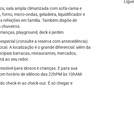
Ligue
tos, sala ampla climatizada com sofá-cama e
orno, micro-ondas, geladeira, liquidificador e
as refeições em família. Também dispõe de
s chuveiros.
rianças, playground, deck e jardim.
 especial (consulte a reserva com antecedência).
al. A localização é o grande diferencial: além da
ncipais barracas, restaurantes, mercados,
tá ao seu redor.
ssível para idosos e crianças. E para sua
com horário de silêncio das 22hPM às 10hAM.
do check-in ao check-out. É só chegar e