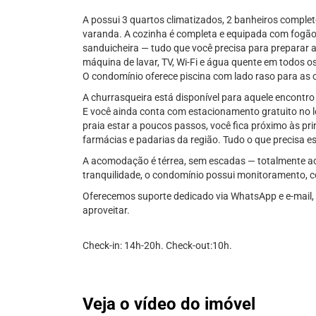
A possui 3 quartos climatizados, 2 banheiros comple
varanda. A cozinha é completa e equipada com fogão, f
sanduicheira — tudo que você precisa para preparar 
máquina de lavar, TV, Wi-Fi e água quente em todos o
O condomínio oferece piscina com lado raso para as c
A churrasqueira está disponível para aquele encontro
E você ainda conta com estacionamento gratuito no loc
praia estar a poucos passos, você fica próximo às pri
farmácias e padarias da região. Tudo o que precisa es
A acomodação é térrea, sem escadas — totalmente ace
tranquilidade, o condomínio possui monitoramento, 
Oferecemos suporte dedicado via WhatsApp e e-mail, 
aproveitar.
Check-in: 14h-20h. Check-out:10h.
Veja o vídeo do imóvel