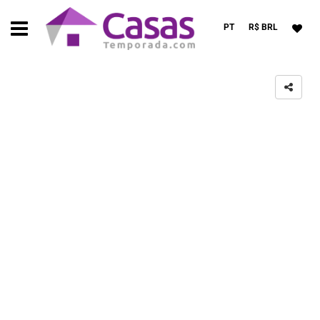
PT
R$ BRL