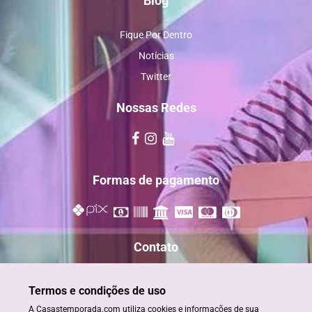
Blog
Fique Por Dentro
Notícias
Twitter
Nossas Redes
Formas de pagamento
Contato
reservas@casastemporada.com
Termos e condições de uso
+55 73 98885-2820
A Casastemporada.com utiliza cookies e informações de sua