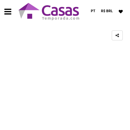
PT
R$ BRL