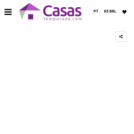
PT
R$ BRL