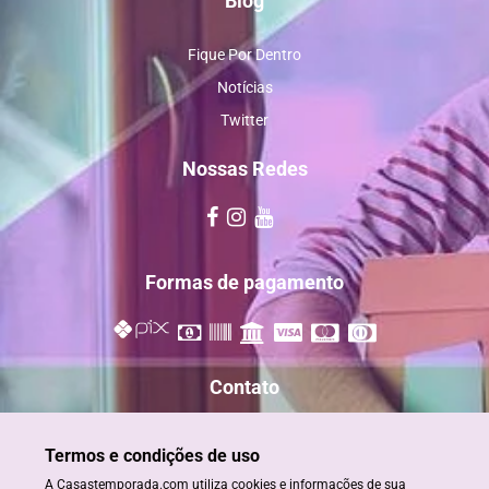
Blog
Fique Por Dentro
Notícias
Twitter
Nossas Redes
Formas de pagamento
Contato
reservas@casastemporada.com
Termos e condições de uso
+55 73 98885-2820
A Casastemporada.com utiliza cookies e informações de sua