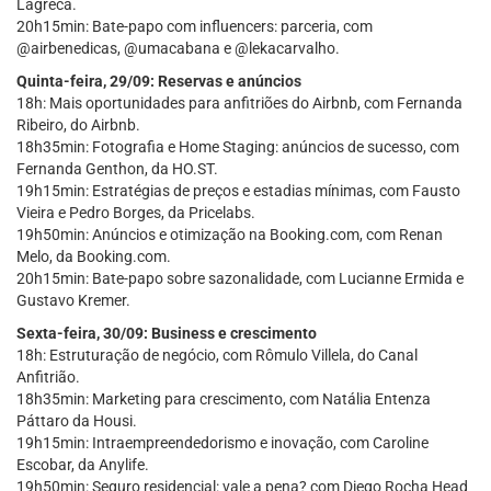
Lagreca.
20h15min: Bate-papo com influencers: parceria, com
@airbenedicas, @umacabana e @lekacarvalho.
Quinta-feira, 29/09: Reservas e anúncios
18h: Mais oportunidades para anfitriões do Airbnb, com Fernanda
Ribeiro, do Airbnb.
18h35min: Fotografia e Home Staging: anúncios de sucesso, com
Fernanda Genthon, da HO.ST.
19h15min: Estratégias de preços e estadias mínimas, com Fausto
Vieira e Pedro Borges, da Pricelabs.
19h50min: Anúncios e otimização na Booking.com, com Renan
Melo, da Booking.com.
20h15min: Bate-papo sobre sazonalidade, com Lucianne Ermida e
Gustavo Kremer.
Sexta-feira, 30/09: Business e crescimento
18h: Estruturação de negócio, com Rômulo Villela, do Canal
Anfitrião.
18h35min: Marketing para crescimento, com Natália Entenza
Páttaro da Housi.
19h15min: Intraempreendedorismo e inovação, com Caroline
Escobar, da Anylife.
19h50min: Seguro residencial: vale a pena? com Diego Rocha Head