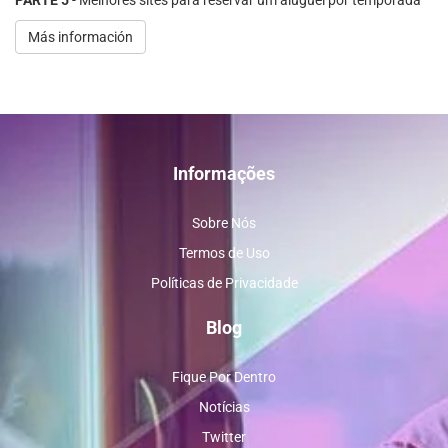
PARTE 5
- Melhores sites para reservar um aluguel por temporada
Más información
Informações
Sobre Nós
Termos de Uso
Políticas de Privacidade
Blog
Fique Por Dentro
Notícias
Twitter