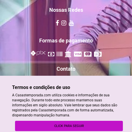
Nossas Redes
Formas de pagamento
Contato
reservas@casastemporada.com
Termos e condições de uso
+55 73 98885-2820
A Casastemporada.com utiliza cookies e informações de sua
+55 73 98884-2820/ 99909-0808
navegação. Durante todo este processo mantemos suas
informações em sigilo absoluto. Vale lembrar que seus dados são
registrados pela Casastemporada.com de forma automatizada,
dispensando manipulação humana.
© Aluguéis de Temporada em Porto Seguro - CRECI- BA 22930
CLICK PARA SEGUIR
powered by
stays.net