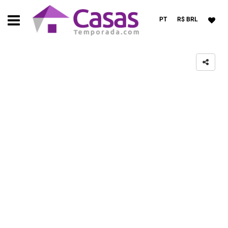
PT
R$ BRL