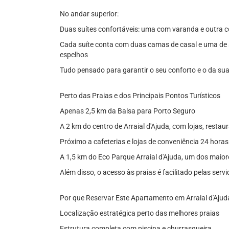
No andar superior:
Duas suítes confortáveis: uma com varanda e outra c
Cada suíte conta com duas camas de casal e uma de s
espelhos
Tudo pensado para garantir o seu conforto e o da sua
Perto das Praias e dos Principais Pontos Turísticos
Apenas 2,5 km da Balsa para Porto Seguro
A 2 km do centro de Arraial d'Ajuda, com lojas, restau
Próximo a cafeterias e lojas de conveniência 24 horas
A 1,5 km do Eco Parque Arraial d'Ajuda, um dos maior
Além disso, o acesso às praias é facilitado pelas ser
Por que Reservar Este Apartamento em Arraial d'Ajud
Localização estratégica perto das melhores praias
Estrutura completa com piscina e churrasqueira