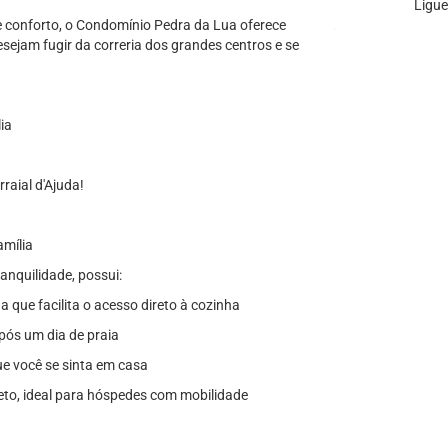
Ligue
 conforto, o Condomínio Pedra da Lua oferece
sejam fugir da correria dos grandes centros e se
ia
raial d'Ajuda!
amília
anquilidade, possui:
que facilita o acesso direto à cozinha
pós um dia de praia
ue você se sinta em casa
eto, ideal para hóspedes com mobilidade