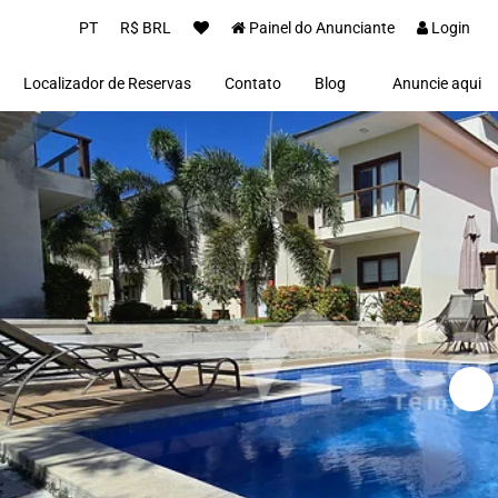
PT
R$ BRL
Painel do Anunciante
Login
Localizador de Reservas
Contato
Blog
Anuncie aqui
Proprietários(as)
Clientes
Notícias