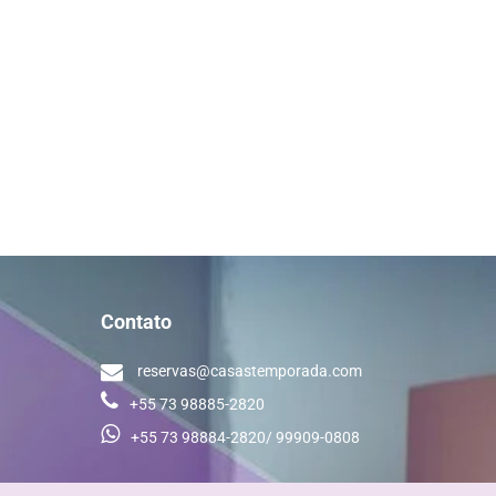
Contato
reservas@casastemporada.com
+55 73 98885-2820
+55 73 98884-2820/ 99909-0808