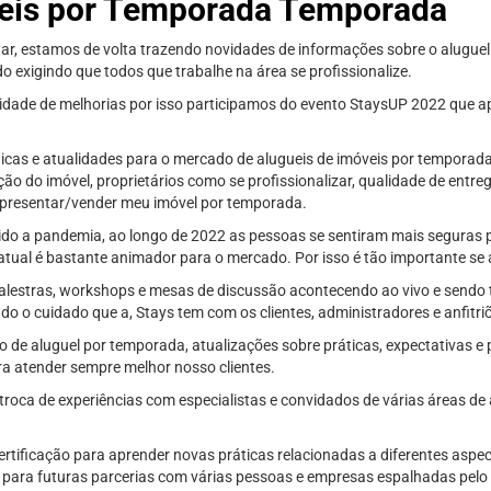
eis por Temporada Temporada
, estamos de volta trazendo novidades de informações sobre o aluguel
xigindo que todos que trabalhe na área se profissionalize.
dade de melhorias por isso participamos do evento StaysUP 2022 que 
as e atualidades para o mercado de alugueis de imóveis por temporada
ão do imóvel, proprietários como se profissionalizar, qualidade de entre
apresentar/vender meu imóvel por temporada.
do a pandemia, ao longo de 2022 as pessoas se sentiram mais seguras pa
tual é bastante animador para o mercado. Por isso é tão importante se a
lestras, workshops e mesas de discussão acontecendo ao vivo e sendo 
o o cuidado que a, Stays tem com os clientes, administradores e anfitri
 de aluguel por temporada, atualizações sobre práticas, expectativas e
a atender sempre melhor nosso clientes.
roca de experiências com especialistas e convidados de várias áreas de 
rtificação para aprender novas práticas relacionadas a diferentes aspe
s para futuras parcerias com várias pessoas e empresas espalhadas pel