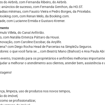
es do Airbnb, com Fernanda Ribeiro, do Airbnb.
: anúncios de sucesso, com Fernanda Genthon, da HO.ST.
adias mínimas, com Fausto Vieira e Pedro Borges, da Pricelabs.
 Booking.com, com Renan Melo, da Booking.com.
ade, com Lucianne Ermida e Gustavo Kremer.
imento
lo Villela, do Canal Anfitrião.
, com Natália Entenza Páttaro da Housi.
ovação, com Caroline Escobar, da Anylife.
 pena? com Diego Rocha Head de Parcerias na Simple2u Seguros.
es: o que você faria se…, com Beatriz Mano (Biahost) e Ana Paula Abi 
vento, trazendo para os proprietários e anfitriões melhorias importante
dar a melhorar o atendimento aos clientes, atender bem, assistência e 
stagens!
ça, limpeza, uso de produtos nos novos tempos,
ção do imóvel,
 como se profissionalizar,