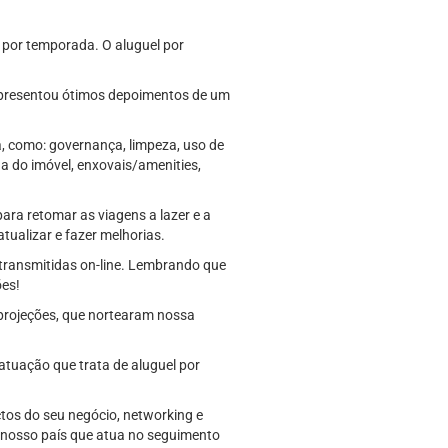
 por temporada. O aluguel por
apresentou ótimos depoimentos de um
, como: governança, limpeza, uso de
ga do imóvel, enxovais/amenities,
ra retomar as viagens a lazer e a
tualizar e fazer melhorias.
transmitidas on-line. Lembrando que
ões!
 projeções, que nortearam nossa
atuação que trata de aluguel por
ctos do seu negócio, networking e
o nosso país que atua no seguimento