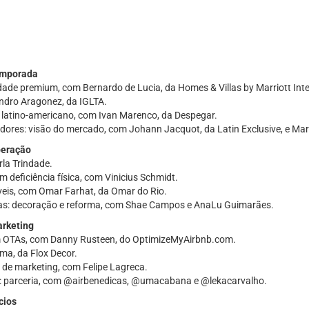
emporada
dade premium, com Bernardo de Lucia, da Homes & Villas by Marriott Inte
dro Aragonez, da IGLTA.
latino-americano, com Ivan Marenco, da Despegar.
es: visão do mercado, com Johann Jacquot, da Latin Exclusive, e Marco
peração
la Trindade.
deficiência física, com Vinicius Schmidt.
veis, com Omar Farhat, da Omar do Rio.
as: decoração e reforma, com Shae Campos e AnaLu Guimarães.
arketing
m OTAs, com Danny Rusteen, do OptimizeMyAirbnb.com.
ma, da Flox Decor.
 de marketing, com Felipe Lagreca.
: parceria, com @airbenedicas, @umacabana e @lekacarvalho.
cios