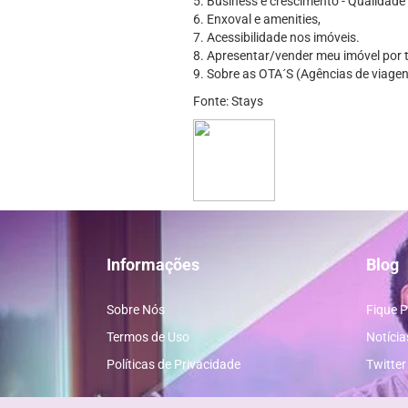
5. Business e crescimento - Qualidade
6. Enxoval e amenities,
7. Acessibilidade nos imóveis.
8. Apresentar/vender meu imóvel por
9. Sobre as OTA´S (Agências de viagen
Fonte: Stays
Informações
Blog
Sobre Nós
Fique P
Termos de Uso
Notícia
Políticas de Privacidade
Twitter