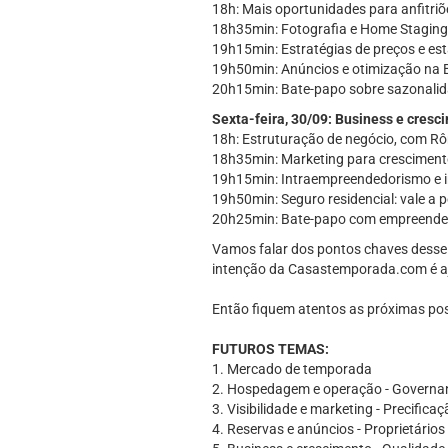
18h: Mais oportunidades para anfitriõ
18h35min: Fotografia e Home Staging
19h15min: Estratégias de preços e est
19h50min: Anúncios e otimização na
20h15min: Bate-papo sobre sazonalid
Sexta-feira, 30/09: Business e cresc
18h: Estruturação de negócio, com Rômu
18h35min: Marketing para crescimento
19h15min: Intraempreendedorismo e in
19h50min: Seguro residencial: vale a
20h25min: Bate-papo com empreendedor
Vamos falar dos pontos chaves desse e
intenção da Casastemporada.com é aju
Então fiquem atentos as próximas po
FUTUROS TEMAS:
1. Mercado de temporada
2. Hospedagem e operação - Governan
3. Visibilidade e marketing - Precifica
4. Reservas e anúncios - Proprietários